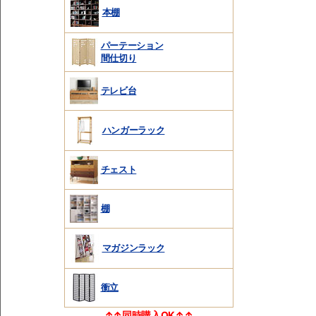
本棚
パーテーション
間仕切り
テレビ台
ハンガーラック
チェスト
棚
マガジンラック
衝立
↑↑同時購入OK↑↑